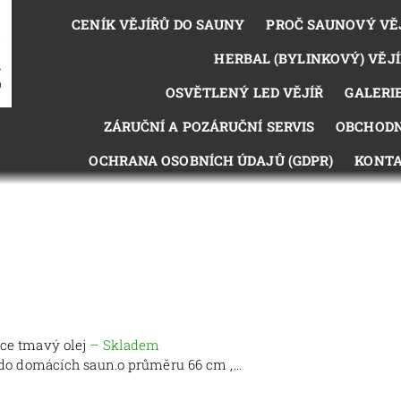
CENÍK VĚJÍŘŮ DO SAUNY
PROČ SAUNOVÝ VĚ
HERBAL (BYLINKOVÝ) VĚJÍ
OSVĚTLENÝ LED VĚJÍŘ
GALERI
ZÁRUČNÍ A POZÁRUČNÍ SERVIS
OBCHODN
OCHRANA OSOBNÍCH ÚDAJŮ (GDPR)
KONTA
kce tmavý olej
–
Skladem
 do domácích saun.o průměru 66 cm ,...