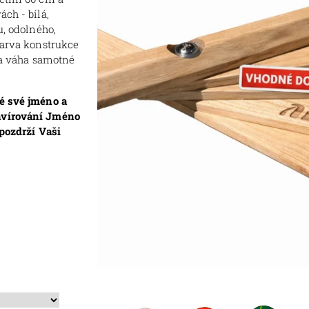
ch - bílá,
u, odolného,
Barva konstrukce
a a váha samotné
né své jméno a
avírování Jméno
 pozdrží Vaši