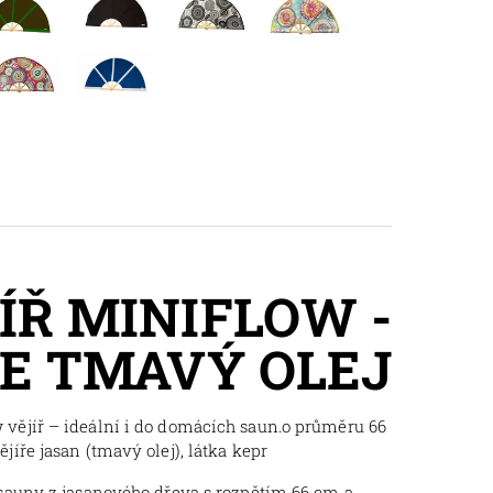
ÍŘ MINIFLOW -
E TMAVÝ OLEJ
vějíř – ideální i do domácích saun.o průměru 66
jíře jasan (tmavý olej), látka kepr
 sauny z jasanového dřeva s rozpětím 66 cm a