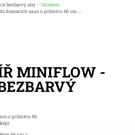
ce bezbarvý olej
–
Skladem
 do domácích saun.o průměru 66 cm ,...
Ř MINIFLOW -
BEZBARVÝ
saun.o průměru 66
 kepr
pětím 66 cm a