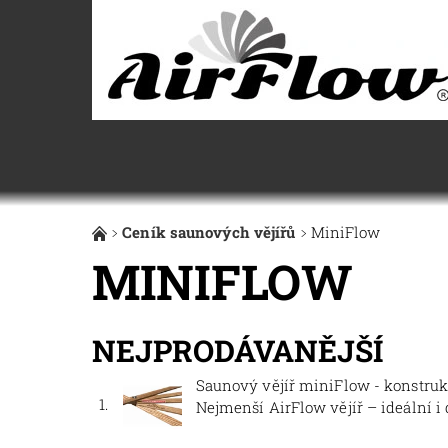
Ceník saunových vějířů
MiniFlow
MINIFLOW
NEJPRODÁVANĚJŠÍ
Saunový vějíř miniFlow - konstru
1.
Nejmenší AirFlow vějíř – ideální i