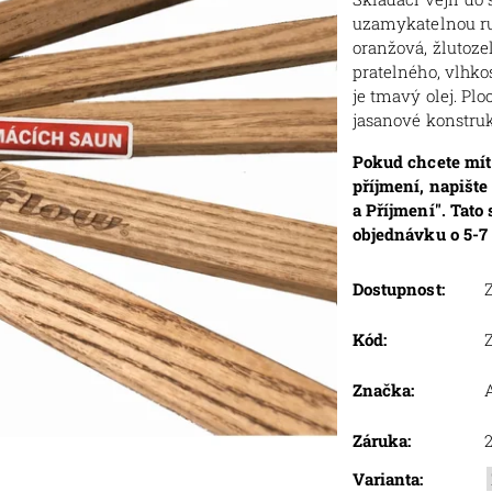
uzamykatelnou ruk
oranžová, žlutozel
pratelného, vlhko
je tmavý olej. Pl
jasanové konstruk
Pokud chcete mít 
příjmení, napišt
a Příjmení". Tato 
objednávku o 5-7
Dostupnost:
Z
Kód:
Z
Značka:
Záruka:
Varianta: