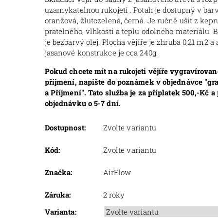
uzamykatelnou rukojetí . Potah je dostupný v barvá
oranžová, žlutozelená, černá. Je ručně ušit z kepr
pratelného, vlhkosti a teplu odolného materiálu. 
je bezbarvý olej. Plocha vějíře je zhruba 0,21 m2 
jasanové konstrukce je cca 240g.
Pokud chcete mít na rukojeti vějíře vygravírova
příjmení, napište do poznámek v objednávce "gr
a Příjmení". Tato služba je za příplatek 500,-Kč a
objednávku o 5-7 dní.
Dostupnost:
Zvolte variantu
Kód:
Zvolte variantu
Značka:
AirFlow
Záruka:
2 roky
Varianta: