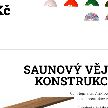
Kč
SAUNOVÝ VĚJ
KONSTRUKC
Nejmenší AirFlow 
cm , konstrukce vě
Skládací vějíř do