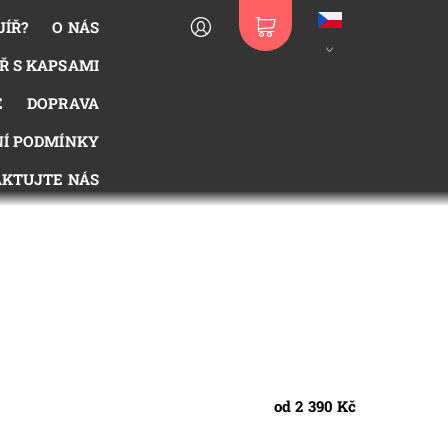
JÍŘ?
O NÁS
Ř S KAPSAMI
E
DOPRAVA
Í PODMÍNKY
KTUJTE NÁS
od 2 390 Kč