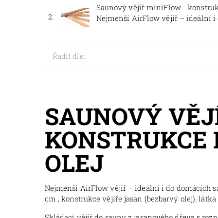
Saunový vějíř miniFlow - konstruk
2.
Nejmenší AirFlow vějíř – ideální i
Řadit dle:
SAUNOVÝ VĚJÍ
KONSTRUKCE 
OLEJ
Nejmenší AirFlow vějíř – ideální i do domácích 
cm , konstrukce vějíře jasan (bezbarvý olej), látka
Skládací vějíř do sauny z jasanového dřeva s roz