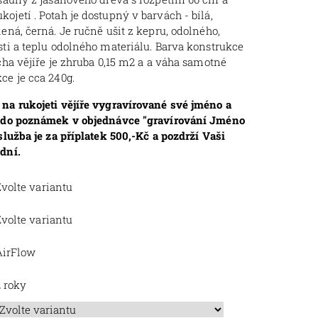
ojetí . Potah je dostupný v barvách - bílá,
ená, černá. Je ručně ušit z kepru, odolného,
sti a teplu odolného materiálu. Barva konstrukce
ocha vějíře je zhruba 0,15 m2 a a váha samotné
ce je cca 240g.
na rukojeti vějíře vygravírované své jméno a
e do poznámek v objednávce "gravírování Jméno
služba je za příplatek 500,-Kč a pozdrží Vaši
 dní.
volte variantu
volte variantu
AirFlow
2 roky