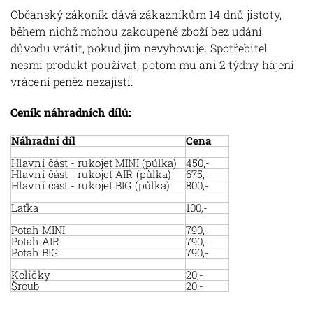
Občanský zákoník dává zákazníkům 14 dnů jistoty,
během nichž mohou zakoupené zboží bez udání
důvodu vrátit, pokud jim nevyhovuje. Spotřebitel
nesmí produkt používat, potom mu ani 2 týdny hájení
vrácení peněz nezajistí.
Ceník náhradních dílů:
Náhradní díl
Cena
Hlavní část - rukojeť MINI (půlka)
450,-
Hlavní část - rukojeť AIR (půlka)
675,-
Hlavní část - rukojeť BIG (půlka)
800,-
Laťka
100,-
Potah MINI
790,-
Potah AIR
790,-
Potah BIG
790,-
Kolíčky
20,-
Šroub
20,-