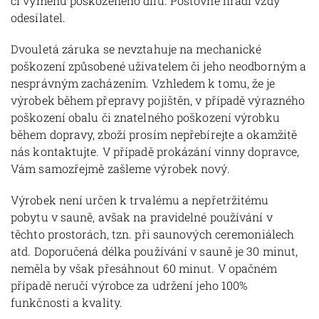
či výměnu poškozeného dílu. Poštovné hradí vždy
odesílatel.
Dvouletá záruka se nevztahuje na mechanické
poškození způsobené uživatelem či jeho neodborným a
nesprávným zacházením. Vzhledem k tomu, že je
výrobek během přepravy pojištěn, v případě výrazného
poškození obalu či znatelného poškození výrobku
během dopravy, zboží prosím nepřebírejte a okamžitě
nás kontaktujte. V případě prokázání vinny dopravce,
Vám samozřejmě zašleme výrobek nový.
Výrobek není určen k trvalému a nepřetržitému
pobytu v sauně, avšak na pravidelné používání v
těchto prostorách, tzn. při saunových ceremoniálech
atd. Doporučená délka používání v sauně je 30 minut,
neměla by však přesáhnout 60 minut. V opačném
případě neručí výrobce za udržení jeho 100%
funkčnosti a kvality.