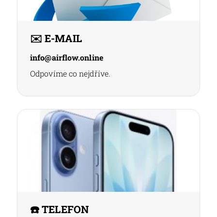
✉️ E-MAIL
info@airflow.online
Odpovíme co nejdříve.
☎️ TELEFON