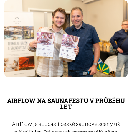
AIRFLOW NA SAUNAFESTU V PRŮBĚHU
LET
AirFlow je součástí české saunové scény už