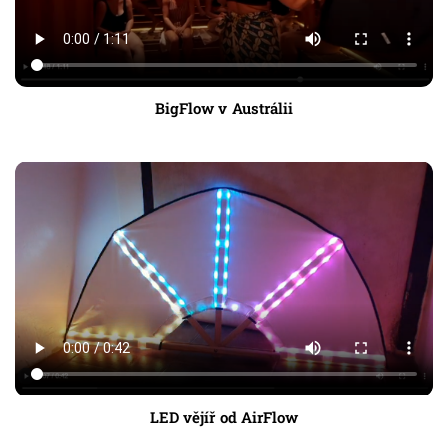
BigFlow v Austrálii
LED vějíř od AirFlow