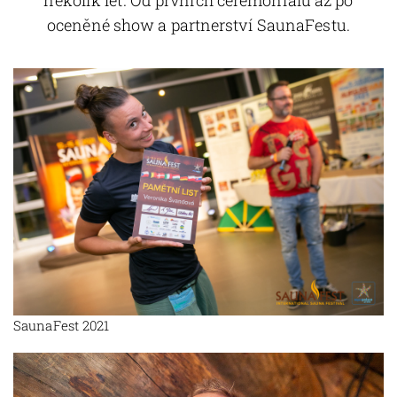
několik let. Od prvních ceremoniálů až po
oceněné show a partnerství SaunaFestu.
SaunaFest 2021