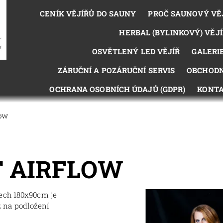
CENÍK VĚJÍŘŮ DO SAUNY
PROČ SAUNOVÝ VĚ
HERBAL (BYLINKOVÝ) VĚJÍ
OSVĚTLENÝ LED VĚJÍŘ
GALERI
ZÁRUČNÍ A POZÁRUČNÍ SERVIS
OBCHODN
OCHRANA OSOBNÍCH ÚDAJŮ (GDPR)
KONTA
low
T AIRFLOW
rech 180x90cm je
 na podložení