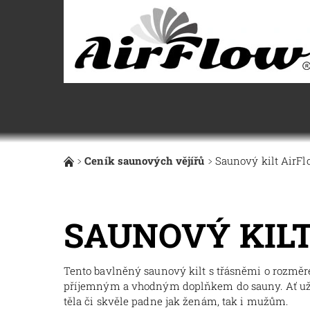
Ceník saunových vějířů
Saunový kilt AirF
SAUNOVÝ KIL
Tento bavlněný saunový kilt s třásněmi o rozmě
příjemným a vhodným doplňkem do sauny. Ať už
těla či skvěle padne jak ženám, tak i mužům.