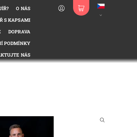
JÍŘ?
O NÁS
Ř S KAPSAMI
E
DOPRAVA
Í PODMÍNKY
KTUJTE NÁS