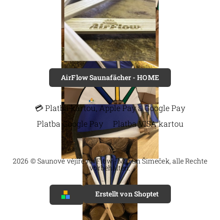
AirFlow Saunafächer - HOME
💳 Platba kartou, Apple Pay a Google Pay
Platba Google Pay
Platba VISA kartou
2026 © Saunové vějíře AirFlow - Martin Šimeček, alle Rechte
vorbehalten.
Erstellt von Shoptet