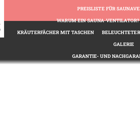
PREISLISTE FÜR SAUNAV
WARUM EIN SAUNA-VENTILATOR?
KRÄUTERFÄCHER MIT TASCHEN
BELEUCHTETER
GALERIE
GARANTIE- UND NACHGARA
GESCHÄFTSBEDINGUNGEN
DATENSCH
KONTAKTIE