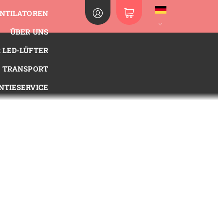
ENTILATOREN
ÜBER UNS
 LED-LÜFTER
TRANSPORT
NTIESERVICE
UTZ (DSGVO)
REN SIE UNS